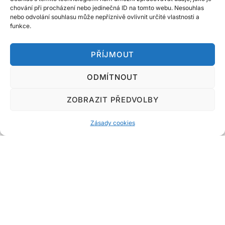
chování při procházení nebo jedinečná ID na tomto webu. Nesouhlas
nebo odvolání souhlasu může nepříznivě ovlivnit určité vlastnosti a
funkce.
PŘÍJMOUT
ODMÍTNOUT
Do!Marketing.cz
ZOBRAZIT PŘEDVOLBY
Designed & Developed by
Code Supply Co.
Zásady cookies
Úvod
Zásady cookies
Kontakt
Související magazíny o podnikání a online světě:
Web-Tech.cz
|
WebTech247.cz
|
inFinance24.cz
|
DotekSlova.cz
|
Internet
|
CZIN.eu