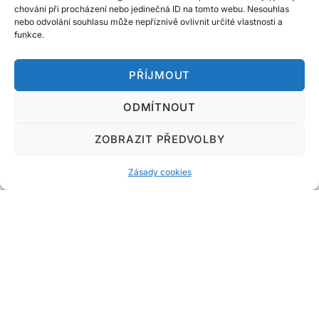
chování při procházení nebo jedinečná ID na tomto webu. Nesouhlas
nebo odvolání souhlasu může nepříznivě ovlivnit určité vlastnosti a
funkce.
PŘÍJMOUT
ODMÍTNOUT
Do!Marketing.cz
ZOBRAZIT PŘEDVOLBY
Designed & Developed by
Code Supply Co.
Zásady cookies
Úvod
Zásady cookies
Kontakt
Související magazíny o podnikání a online světě:
Web-Tech.cz
|
WebTech247.cz
|
inFinance24.cz
|
DotekSlova.cz
|
Internet
|
CZIN.eu