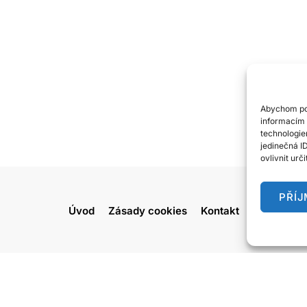
Abychom pos
informacím 
technologie
jedinečná I
ovlivnit urč
PŘÍ
Úvod
Zásady cookies
Kontakt