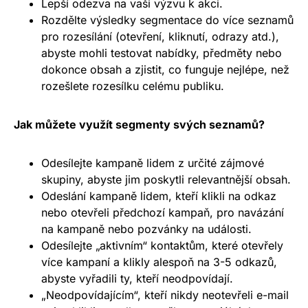
Lepší odezva na vaši výzvu k akci.
Rozdělte výsledky segmentace do více seznamů
pro rozesílání (otevření, kliknutí, odrazy atd.),
abyste mohli testovat nabídky, předměty nebo
dokonce obsah a zjistit, co funguje nejlépe, než
rozešlete rozesílku celému publiku.
Jak můžete využít segmenty svých seznamů?
Odesílejte kampaně lidem z určité zájmové
skupiny, abyste jim poskytli relevantnější obsah.
Odeslání kampaně lidem, kteří klikli na odkaz
nebo otevřeli předchozí kampaň, pro navázání
na kampaně nebo pozvánky na události.
Odesílejte „aktivním“ kontaktům, které otevřely
více kampaní a klikly alespoň na 3-5 odkazů,
abyste vyřadili ty, kteří neodpovídají.
„Neodpovídajícím“, kteří nikdy neotevřeli e-mail