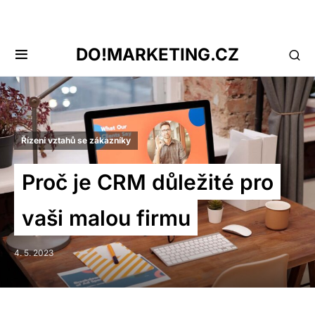
DO!MARKETING.CZ
Řízení vztahů se zákazníky
Proč je CRM důležité pro
vaši malou firmu
4. 5. 2023