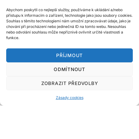
Abychom poskytli co nejlepší služby, používáme k ukládání a/nebo
přístupu k informacím o zařízení, technologie jako jsou soubory cookies.
Souhlas s těmito technologiemi nám umožní zpracovávat údaje, jako je
chování při procházení nebo jedinečná ID na tomto webu. Nesouhlas
nebo odvolání souhlasu může nepříznivě ovlivnit určité vlastnosti a
funkce.
PŘÍJMOUT
ODMÍTNOUT
Do!Marketing.cz
ZOBRAZIT PŘEDVOLBY
Designed & Developed by
Code Supply Co.
Zásady cookies
Úvod
Zásady cookies
Kontakt
Související magazíny o podnikání a online světě: