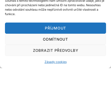
Souhlas s těmito technologiemi nám umožní zpracovávat údaje, jako je
chování při procházení nebo jedinečná ID na tomto webu. Nesouhlas
nebo odvolání souhlasu může nepříznivě ovlivnit určité vlastnosti a
funkce.
PŘÍJMOUT
ODMÍTNOUT
Do!Marketing.cz
ZOBRAZIT PŘEDVOLBY
Designed & Developed by
Code Supply Co.
Zásady cookies
Úvod
Zásady cookies
Kontakt
Související magazíny o podnikání a online světě:
Web-Tech.cz
|
WebTech247.cz
|
inFinance24.cz
|
DotekSlova.cz
|
Internet
|
CZIN.eu