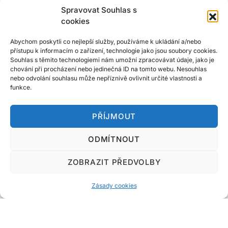
Spravovat Souhlas s
cookies
Abychom poskytli co nejlepší služby, používáme k ukládání a/nebo
přístupu k informacím o zařízení, technologie jako jsou soubory cookies.
Souhlas s těmito technologiemi nám umožní zpracovávat údaje, jako je
chování při procházení nebo jedinečná ID na tomto webu. Nesouhlas
nebo odvolání souhlasu může nepříznivě ovlivnit určité vlastnosti a
funkce.
PŘÍJMOUT
ODMÍTNOUT
Do!Marketing.cz
ZOBRAZIT PŘEDVOLBY
Designed & Developed by
Code Supply Co.
Zásady cookies
Úvod
Zásady cookies
Kontakt