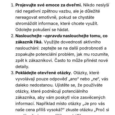
Projevujte své emoce za dveřmi.
Nikdo neslyší
rád negativní zpětnou vazbu, ale je důležité
nereagovat emotivně, pokud se chystáte
shromáždit informace, které chcete využít.
Odolejte pokušení se hádat.
Naslouchejte –
opravdu
naslouchejte tomu, co
zákazník říká.
Využijte dovednosti aktivního
naslouchání: zeptejte se na další podrobnosti a
zopakujte potenciální problém, jak mu rozumíte,
zpět k zákazníkovi. Často to může přinést nové
detaily.
Pokládejte otevřené otázky
. Otázky, které
vyvolávají pouze odpověď „ano“ nebo „ne“, vás
daleko nedostanou. Ujistěte se, že používáte
otázky, které podněcují potenciálního
zákazníka, aby vám poskytl více zasvěcených
informací. Například místo otázky „Je pro vás
naše cena příliš vysoká?“ zkuste otázku „Proč si