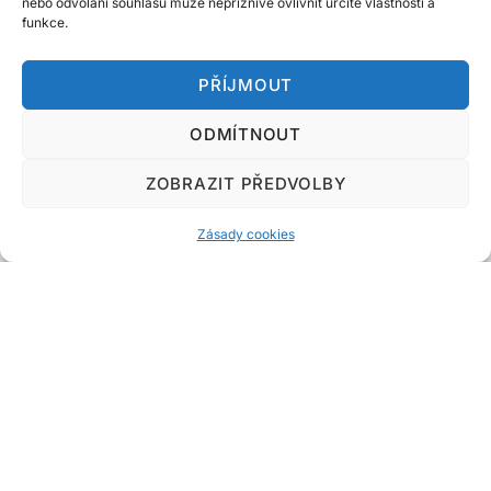
nebo odvolání souhlasu může nepříznivě ovlivnit určité vlastnosti a
funkce.
PŘÍJMOUT
ODMÍTNOUT
Do!Marketing.cz
ZOBRAZIT PŘEDVOLBY
Designed & Developed by
Code Supply Co.
Zásady cookies
Úvod
Zásady cookies
Kontakt
Související magazíny o podnikání a online světě:
Web-Tech.cz
|
WebTech247.cz
|
inFinance24.cz
|
DotekSlova.cz
|
Internet
|
CZIN.eu